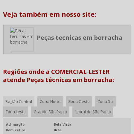
FABRICANTE DE PERFIL DE BORRACHA
Veja também em nosso site:
FABRICANTES DE BOBINAS DE FILME STRETCH JUMBO 50KG
FABRICANTES DE FILME STRETCH PARA PALETIZAÇÃO
FILME STRETCH DIRETO DA FABRICA
Peças tecnicas em borracha
FILME STRETCH PARA PALETIZAÇÃO PREÇO
FILME STRETCH PREÇO
FILME STRETCH VALOR
FORNECEDOR DE CHAPA DE NYLON
Regiões onde a COMERCIAL LESTER
atende Peças técnicas em borracha:
FORNECEDOR DE FILME STRETCH
FORNECEDOR DE LENÇOL DE BORRACHA
FORNECEDOR DE TARUGO DE NYLON
Região Central
Zona Norte
Zona Oeste
Zona Sul
FORNECEDORES DE PERFIL DE BORRACHA
Zona Leste
Grande São Paulo
Litoral de São Paulo
INDUSTRIA DE TARUGO DE NYLON
Aclimação
Bela Vista
LENÇOL DE BORRACHA PREÇO
Bom Retiro
Brás