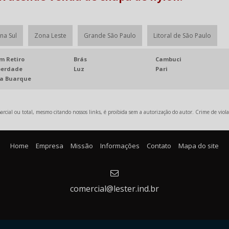
na Sul
Zona Leste
Grande São Paulo
Litoral de São Paulo
m Retiro
Brás
Cambuci
berdade
Luz
Pari
la Buarque
rcial ou total, mesmo citando nossos links, é proibida sem a autorização do autor. Crime de viola
Home
Empresa
Missão
Informações
Contato
Mapa do site
comercial@lester.ind.br