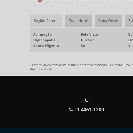
Região Central
Zona Norte
Zona Oeste
Zo
Aclimação
Bela Vista
Bo
Higienópolis
Glicério
Li
Santa Efigênia
Sé
Vi
O conteúdo do texto desta página é de direito reservado. Sua reprodução, pa
direitos autorais
.
11
4061-1200